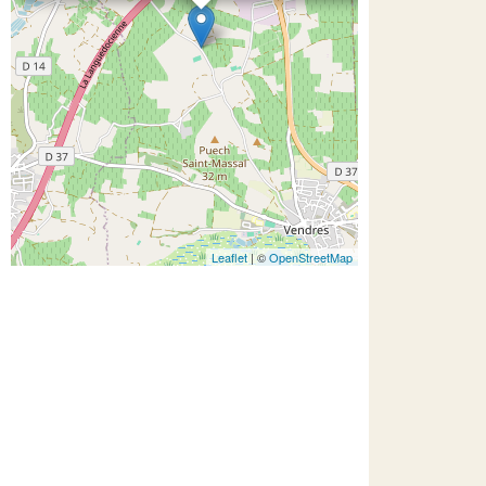
Leaflet
| ©
OpenStreetMap