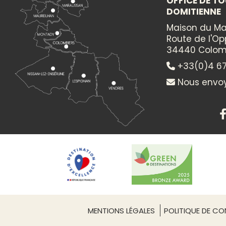
OFFICE DE TO
DOMITIENNE
Itinéraire vers
EXPOSITION "LA NOUVELLE-ORLÉANS ET LE SU
Maison du Ma
DE LA LOUISIANE"
Route de l'O
34440 Colom
+33(0)4 67
Nous envoy
MENTIONS LÉGALES
POLITIQUE DE CON