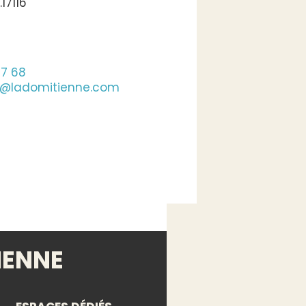
17116
07 68
n@ladomitienne.com
IENNE