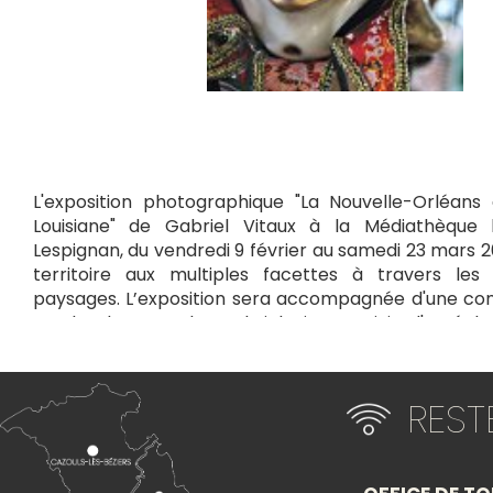
L'exposition photographique "La Nouvelle-Orléans
Louisiane" de Gabriel Vitaux à la Médiathèque 
Lespignan, du vendredi 9 février au samedi 23 mars 
territoire aux multiples facettes à travers les
paysages. L’exposition sera accompagnée d'une c
par le photographe Gabriel Vitaux, suivie d'un éch
verre offert par la commune de Lespignan le vendre
à 18h30.
Public : Tout public.
RES
+
−