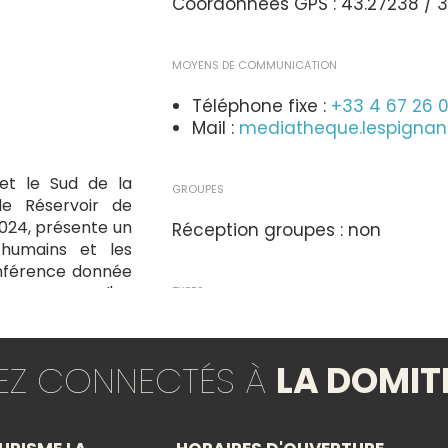
Coordonnées GPS : 43.27238 / 3.
MOYENS DE COMMUNICATION
Téléphone fixe :
+33 4 67 26 
Mail :
mediatheque.lespigna
 et le Sud de la
GROUPES
le Réservoir de
2024, présente un
Réception groupes : non
 humains et les
onférence donnée
ange autour d'un
TYPES
di 9 février 2024
Exposition
TEZ CONNECTÉS À
LA DOMIT
THÈMES
×
Photographie