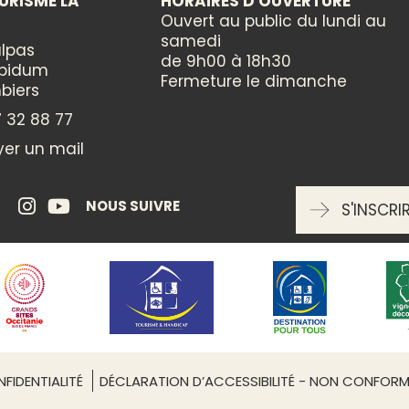
URISME LA
HORAIRES D'OUVERTURE
Ouvert au public du lundi au
samedi
D
CATÉGORIES
lpas
de 9h00 à 18h30
ppidum
Culturelle
Fermeture le dimanche
biers
 32 88 77
ENTRÉE LIBRE
er un mail
oui
NOUS SUIVRE
S'INSCRI
RÉSERVATION OBLIGATOIRE
Non
Leaflet
| ©
OpenStreetMap
FIDENTIALITÉ
DÉCLARATION D’ACCESSIBILITÉ - NON CONFOR