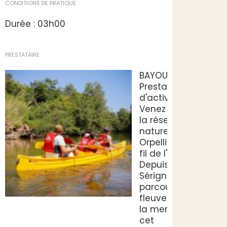
CONDITIONS DE PRATIQUE
Durée : 03h00
PRESTATAIRE
BAYOU CANOE
Prestataires
d'activités
Venez explorer
la réserve
naturelle des
Orpellières au
fil de l'Orb.
Depuis
Sérignan,
parcourez le
fleuve jusqu'à
la mer dans
cet