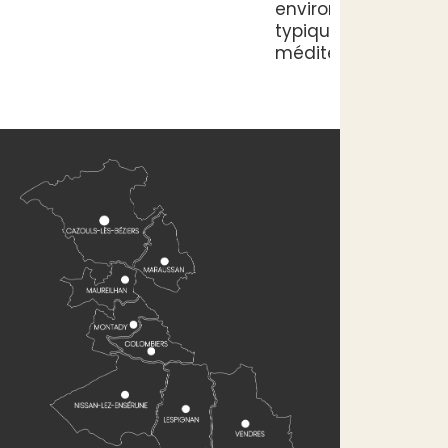
environnement
typiquement
méditerranéen.