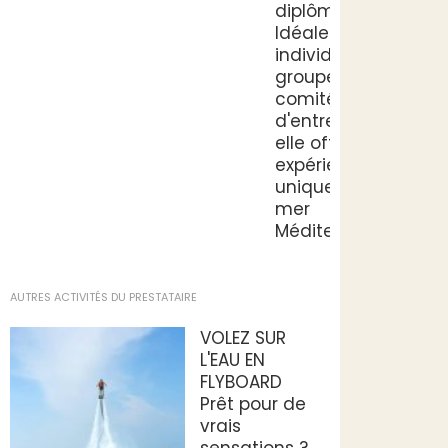
diplômé.
Idéale pour
individuels,
groupes ou
comités
d'entreprise,
elle offre une
expérience
unique en
mer
Méditerranée.
AUTRES ACTIVITÉS DU PRESTATAIRE
VOLEZ SUR
L'EAU EN
FLYBOARD
Prêt pour de
vrais
sensations ?