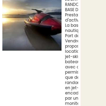
RANDO 34 -
BASE DU PORT
Prestataires
d'activités
La base
nautique du
Port de
Vendres
propose la
location de
jet-skis et de
bateaux,
avec ou sans
permis, ainsi
que des
randonnées
en jet-ski
encadrées
par un
moniteur