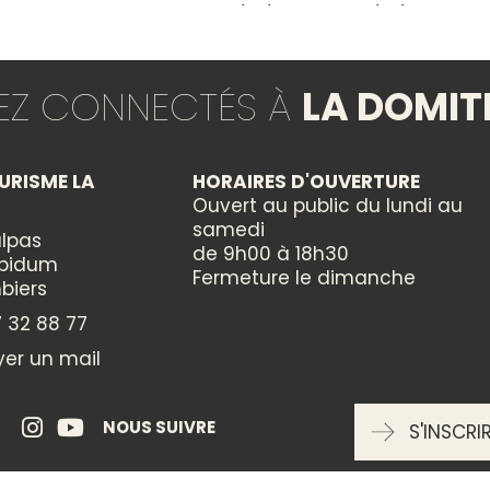
du 01/01/2026 au 31/12/2026
ébé sur demande,
CONFORTS
TEZ CONNECTÉS À
LA DOMIT
, jardin, piscine
Climatisation
 un espace bien-
Télévision
WIFI
URISME LA
HORAIRES D'OUVERTURE
lace.
Ouvert au public du lundi au
samedi
lpas
ÉQUIPEMENTS
 temps le permet :
de 9h00 à 18h30
ppidum
s ...
Fermeture le dimanche
Piscine collective
biers
 32 88 77
TARIFS
er un mail
 20 m sur le site
min halage Canal
éniche. Oppidum
NOUS SUIVRE
S'INSCRI
1 personne (chambres d'hôtes
(3 km). Stations
ssan, massif de la
2 personnes (chambres d'hôte