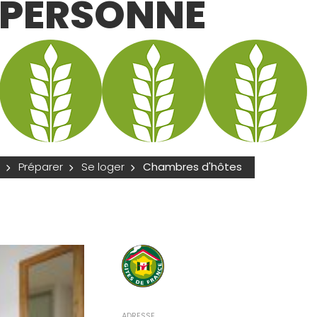
PERSONNE
Préparer
Se loger
Chambres d'hôtes
ADRESSE