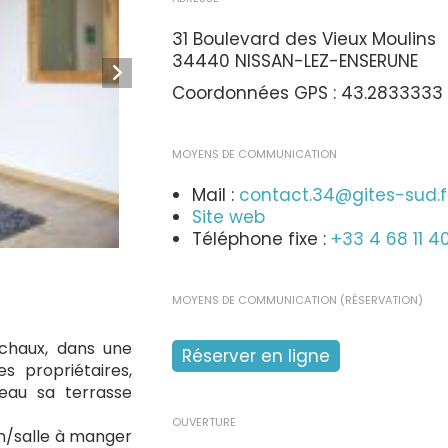
31 Boulevard des Vieux Moulins
34440 NISSAN-LEZ-ENSERUNE
Coordonnées GPS : 43.2833333 
MOYENS DE COMMUNICATION
Mail :
contact.34@gites-sud.f
Site web
Téléphone fixe :
+33 4 68 11 4
MOYENS DE COMMUNICATION (RÉSERVATION)
 chaux, dans une
Réserver en ligne
 propriétaires,
eau sa terrasse
OUVERTURE
on/salle à manger