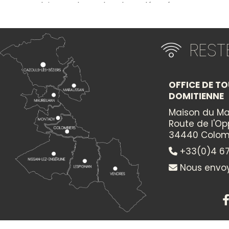
et couloir avec les 4 chambres décorées avec gout.
Chauffage climatisation réversible, équipement b
parking clos sécurisé.
RES
Profitez de l'espace extérieur avec salon de jardin
chauffée (10x5m, ouverte de mai à fin septembre),
être annexe avec spa et jacuzzi inclus dans le tarif.
OFFICE DE TO
A votre demande, une masseuse peut intervenir sur p
DOMITIENNE
Maison du Ma
Petit-déjeuner inclus et servis sur la terrasse si le
Route de l'O
viennoiseries, pain, boissons froides/chaudes, fruits frai
34440 Colom
+33(0)4 67
Hébergement déconseillé aux enfants.
Nous envoy
ATTRAITS TOURISTIQUES : balades pédestres ou VTT à
des moulins XVIIème (42 km de sentiers) & sur che
du Midi (classé patrimoine Unesco), location p
d'Enserune, étang de Montady, tunnel du Malpas 
balnéaires : Valras, Sérignan. Proche de l'Aude : Grui