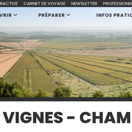
ERACTIVE
CARNET DE VOYAGE
NEWSLETTER
PROFESSIONN
VRIR
PRÉPARER
INFOS PRATI
 VIGNES - CHAMB