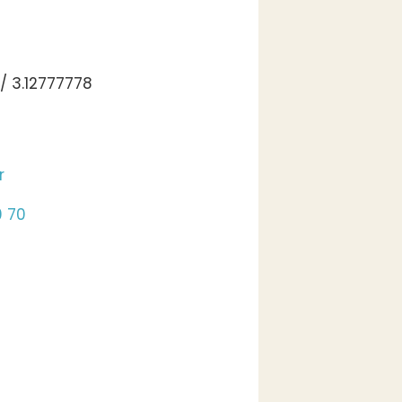
/ 3.12777778
r
0 70