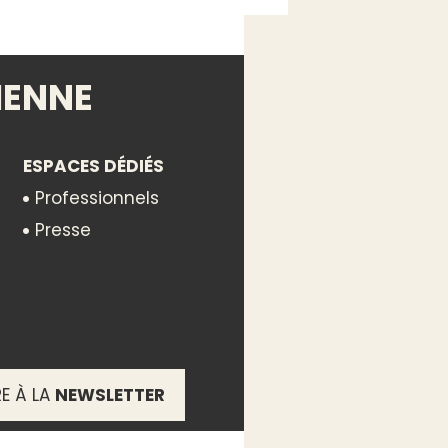
IENNE
ESPACES DÉDIÉS
Professionnels
Presse
MIN
MAX
RE À LA
NEWSLETTER
)
107,00€
118,00€
s)
107,00€
118,00€