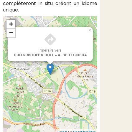
complèteront in situ créant un idiome
unique.
+
×
−
Itinéraire vers
DUO KRISTOFF K.ROLL + ALBERT CIRERA
Leaflet
| ©
OpenStreetMap