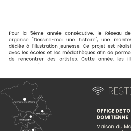
Pour la 5ème année consécutive, le Réseau de
organise "Dessine-moi une histoire", une manifest
dédiée à l'illustration jeunesse. Ce projet est réali
avec les écoles et les médiathèques afin de permet
de rencontrer des artistes. Cette année, les ill
VERGEZ, Pauline COMIS, Louise DE CONTES et Sara G
des ateliers sur le thème du livre et de l'illustration 
Lespignan, Maureilhan, Montady et Vendres. Gratuit su
RES
Programme de la journée :
14h : Ateliers enfants avec les illustratrices
" Nature de papier " avec Pauline Comis - dès 6 ans
OFFICE DE TO
Crée une illustration sur le thème de la nature en 
DOMITIENNE
traces, jeu sur la transparence... Un joyeux mélan
Maison du Ma
techniques à découvrir ensemble.