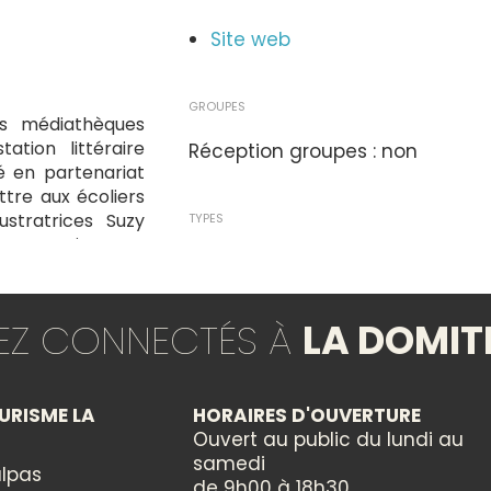
Site web
GROUPES
s médiathèques
ation littéraire
Réception groupes : non
sé en partenariat
tre aux écoliers
ustratrices Suzy
TYPES
AVIOLI animeront
Animation locale
dans les écoles de
r inscription !
TEZ CONNECTÉS À
LA DOMIT
THÈMES
Arts divers
URISME LA
HORAIRES D'OUVERTURE
papiers découpés,
Ouvert au public du lundi au
CATÉGORIES
ge de différentes
samedi
lpas
Culturelle
de 9h00 à 18h30