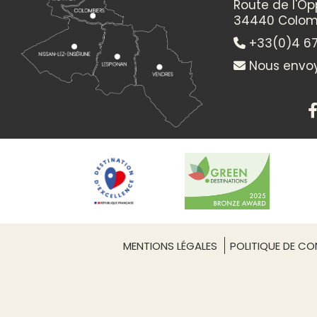
Route de l'O
34440 Colom
" Création d'un petit livre leporello et d'un personna
+33(0)4 67
Louise de Contes - dès 6 ans
Crée un petit leporello (livre accordéon) en utilis
Nous envoy
lequel le personnage du livre évolue selon différente
" Quels bavards ces animaux ! " avec Sara Gavioli - dè
Construis des cartes grâce à des passages guidés,
dessiner la tête d’un animal qui, à l’aide d’un as
papier pop-up, peut bouger la bouche et enfin crier !
" Création d’une guirlande de poissons " avec Suzy Ve
À partir du livre « Petit pêcheur grand appétit », c
graphismes évoquant la mer. L’assemblage de mot
de réaliser des poissons originaux et colorés !
MENTIONS LÉGALES
POLITIQUE DE CON
16h : Dédicaces, rencontres et vente de livres
Goûter organisé par l’Association des parents d’élè
Montady.