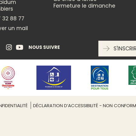
ppidum
Fermeture le dimanche
biers
ge articulé " avec
ENTRÉE LIBRE
 32 88 77
ant un modèle sur
er un mail
oui
s scénettes.
s 6 ans
NOUS SUIVRE
S'INSCRI
RÉSERVATION OBLIGATOIRE
 pour arriver à
tucieux pliage de
oui
rgez - 6-10 ans
rée une banque de
ifs va permettre
FIDENTIALITÉ
DÉCLARATION D’ACCESSIBILITÉ - NON CONFOR
ves de l’école de