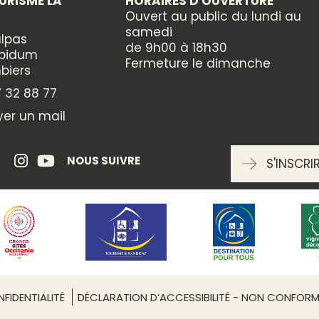
URISME LA
HORAIRES D'OUVERTURE
N
Ouvert au public du lundi au
THÈMES
samedi
lpas
de 9h00 à 18h30
ppidum
Gastronomie
Fermeture le dimanche
biers
Médiéval
 32 88 77
er un mail
NOUS SUIVRE
S'INSCRI
Leaflet
| ©
OpenStreetMap
GUIER
rroir
, ce château féodal du XIVe siècle veille sur un vig
FIDENTIALITÉ
DÉCLARATION D’ACCESSIBILITÉ - NON CONFOR
racci. L’accueil pour la dégustation et la vente s'e