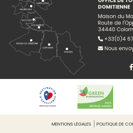
OFFICE DE TO
DÉGUSTEZ DES PRODUITS DU TERROIR DANS U
CHÂTEAU
DOMITIENNE
Maison du Ma
Route de l'O
34440 Colom
+33(0)4 67
Nous envoy
PRESTATAIRE
CHATEAU DE PERDI
Producteurs du te
Situé à Maraussan
MENTIONS LÉGALES
POLITIQUE DE CON
par la famille Fe