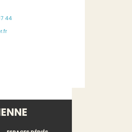
37 44
.fr
IENNE