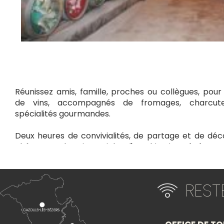
Réunissez amis, famille, proches ou collègues, pou
de vins, accompagnés de fromages, charcute
spécialités gourmandes.
Deux heures de convivialités, de partage et de déc
château authentique, riche d'une histoire généreu
fil de la dégustation.
+
RES
−
Itinéraire vers