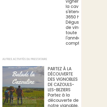
vignerons,
la cave
s'étend sur
3650 ha.
Dégustation
de vins
toute
l'année au
comptoir.
AUTRES ACTIVITÉS DU PRESTATAIRE
PARTEZ À LA
DÉCOUVERTE
DES VIGNOBLES
DE CAZOULS-
LES-BEZIERS
Partez à la
découverte de
notre vignoble,