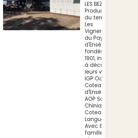
LES BEZIERS
Producteurs
du terroir
Les
Vignerons
du Pays
d'Ensérune,
fondés en
1901, invitent
à découvrir
leurs vins :
IGP Oc, IGP
Coteaux
d'Ensérune,
AOP Saint-
Chinian et
Coteaux du
Languedoc.
Avec 800
familles de