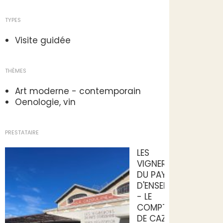
TYPES
Visite guidée
THÈMES
Art moderne - contemporain
Oenologie, vin
PRESTATAIRE
LES
VIGNERONS
DU PAYS
D'ENSERUNE
- LE
COMPTOIR
DE CAZOULS