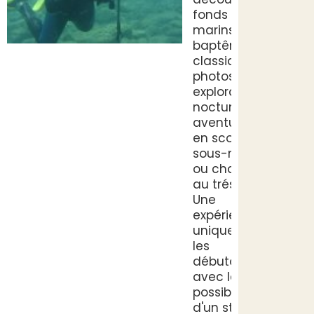
fonds
marins :
baptêmes
classiques,
photos,
explorations
nocturnes,
aventures
en scooter
sous-marin
ou chasse
au trésor.
Une
expérience
unique pour
les
débutants,
avec la
possibilité
d'un stage