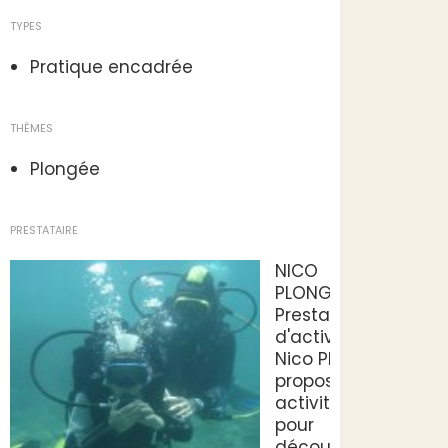
TYPES
Pratique encadrée
THÈMES
Plongée
PRESTATAIRE
NICO
PLONGEE
Prestataires
d'activités
Nico Plongée
propose des
activités
pour
découvrir les