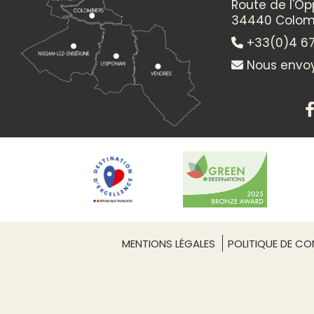
Route de l'O
34440 Colom
Itinéraire vers
+33(0)4 67
DECOUVERTE GOURMANDE DE PAQUES
Nous envoy
MENTIONS LÉGALES
POLITIQUE DE CON