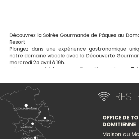
Découvrez la Soirée Gourmande de Pâques au Doma
Resort
Plongez dans une expérience gastronomique un
notre domaine viticole avec la Découverte Gourman
mercredi 24 avril à 19h.
Laissez-vous séduire par un dîner dégustation en 7 é
raffinés s'accordent parfaitement avec 7 vins séle
production. Une soirée conviviale qui met à l'hon
printanières et les plaisirs gourmands de Pâques, 
RES
chaleureuse.
Venez partager un moment de convivialité au cœu
entre passion du vin et gastronomie.
OFFICE DE TO
DOMITIENNE
+
×
−
Maison du Ma