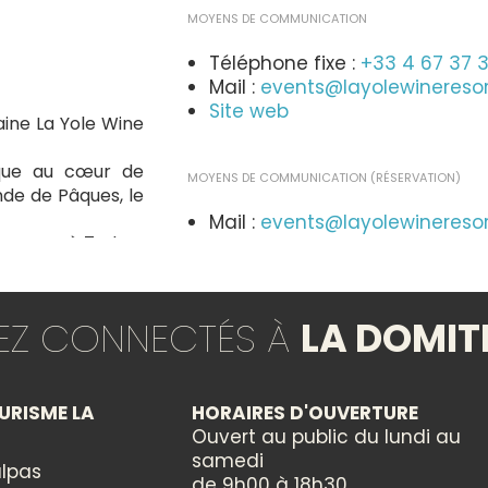
MOYENS DE COMMUNICATION
Téléphone fixe :
+33 4 67 37 
Mail :
events@layolewinereso
Site web
ine La Yole Wine
ique au cœur de
MOYENS DE COMMUNICATION (RÉSERVATION)
de de Pâques, le
Mail :
events@layolewinereso
tapes, où 7 plats
Téléphone fixe :
+33 0 46 73 
ctionnés de notre
neur les saveurs
dans une ambiance
TARIFS
TEZ CONNECTÉS À
LA DOMIT
r de la nature,
Plein tarif
35,00€
URISME LA
HORAIRES D'OUVERTURE
GROUPES
Ouvert au public du lundi au
samedi
Réception groupes : non
lpas
de 9h00 à 18h30