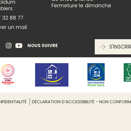
ppidum
Fermeture le dimanche
biers
TYPES
 32 88 77
Animation locale
er un mail
THÈMES
NOUS SUIVRE
S'INSCRI
Gastronomie
Vin / Oenologie
CATÉGORIES
Terroir
Leaflet
| ©
OpenStreetMap
FIDENTIALITÉ
DÉCLARATION D’ACCESSIBILITÉ - NON CONFOR
ENTRÉE LIBRE
Non