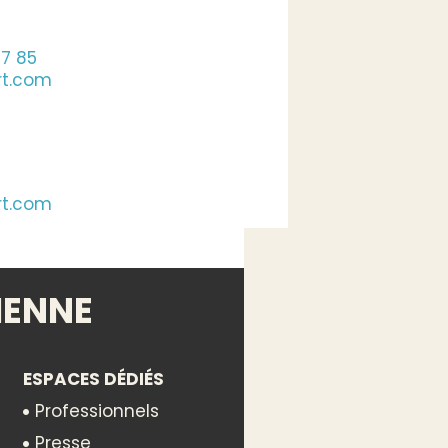
37 85
rt.com
rt.com
73 78
IENNE
ESPACES DÉDIÉS
Professionnels
Presse