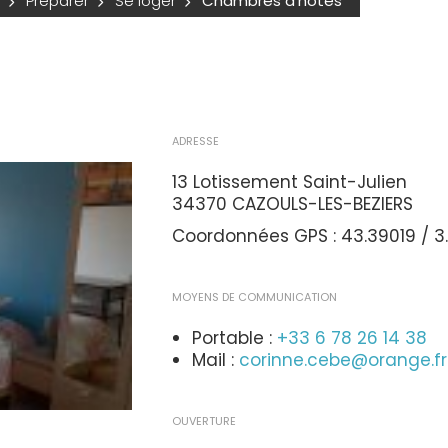
Préparer
Se loger
Chambres d'hôtes
ADRESSE
13 Lotissement Saint-Julien
34370 CAZOULS-LES-BEZIERS
Coordonnées GPS : 43.39019 / 3.
MOYENS DE COMMUNICATION
Portable :
+33 6 78 26 14 38
Mail :
corinne.cebe@orange.fr
OUVERTURE