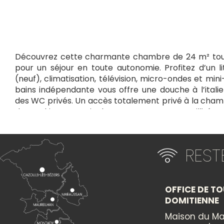
Découvrez cette charmante chambre de 24 m² tout
pour un séjour en toute autonomie. Profitez d’un l
(neuf), climatisation, télévision, micro-ondes et mini-
bains indépendante vous offre une douche à l’ital
des WC privés. Un accès totalement privé à la cham
de parking sont inclus pour votre tranquillité. 
escapade à deux ou un séjour professionnel !
+
RES
×
−
OFFICE DE TO
Itinéraire vers
CHEZ CORINNE ET BERNARD
DOMITIENNE
Maison du Ma