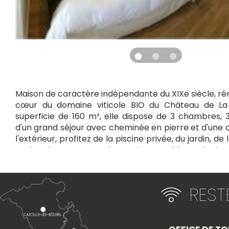
Maison de caractère indépendante du XIXe siècle, ré
cœur du domaine viticole BIO du Château de La
superficie de 160 m², elle dispose de 3 chambres, 3
d'un grand séjour avec cheminée en pierre et d'une c
l'extérieur, profitez de la piscine privée, du jardin, de
et du salon sous pergola. Vue imprenable sur les jard
pinèdes. Un abri pour 2 voitures est disponible. Idé
calme et authentique.
RES
+
−