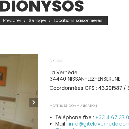
DIONYSOS
Préparer
Se loger
Locations saisonnières
ADRESSE
La Vernède
34440 NISSAN-LEZ-ENSERUNE
Coordonnées GPS : 43.291587 / 
MOYENS DE COMMUNICATION
Téléphone fixe :
+33 4 67 37 
Mail :
info@gitelavernede.co