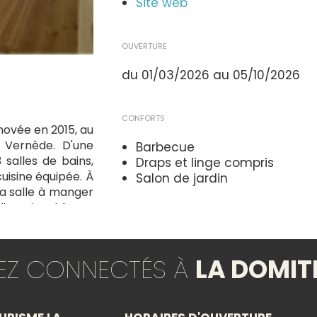
Site web
OUVERTURE
du 01/03/2026 au 05/10/2026
CONFORTS
novée en 2015, au
 Vernède. D'une
Barbecue
 salles de bains,
Draps et linge compris
uisine équipée. À
Salon de jardin
 la salle à manger
ins, vignobles et
al pour un séjour
ÉQUIPEMENTS
Parking
TEZ CONNECTÉS À
LA DOMIT
Piscine
×
SERVICES