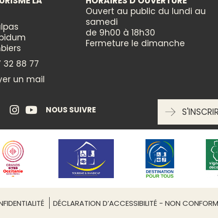
URISME LA
HORAIRES D'OUVERTURE
Ouvert au public du lundi au
Linge de maison fourni
samedi
lpas
de 9h00 à 18h30
ppidum
Fermeture le dimanche
MODES DE PAIEMENT
biers
 32 88 77
American Express
Carte bleue
er un mail
Diners Club
Espèces
Eurocard - Mastercard
NOUS SUIVRE
S'INSCRI
Visa
Leaflet
| ©
OpenStreetMap
LANGUES PARLÉES
INFORMATIONS COMPLÉMENTAIRES
FIDENTIALITÉ
DÉCLARATION D’ACCESSIBILITÉ - NON CONFOR
Capacité maximum : 6 perso