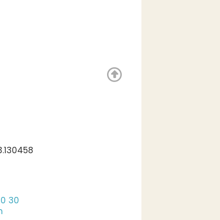
3.130458
00 30
m