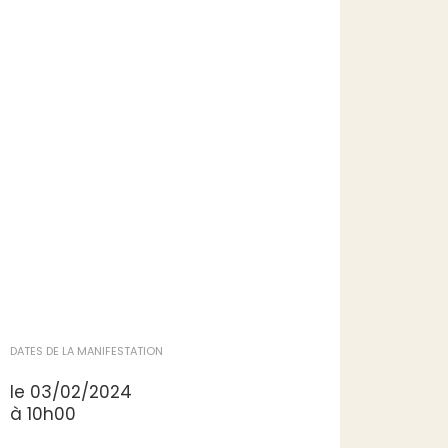
Le cercle de lecture "Des livres et vous",
animé par Sophie P., vous invite à
partager vos lectures préférées. Lors de
ces rencontres conviviales, chacun est
invité à présenter un livre, partager son
ressenti et découvrir de nouveaux titres.