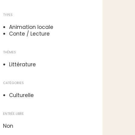
17 Avenue de Lespignan
34440 NISSAN-LEZ-ENSERUNE
Coordonnées GPS : 43.29061 /
3.12828
MOYENS DE COMMUNICATION
Téléphone fixe :
+33 4 67 31 03 35
Mail :
mediatheque.nissan@ladomitienne.com
GROUPES
Réception groupes : non
TYPES
Animation locale