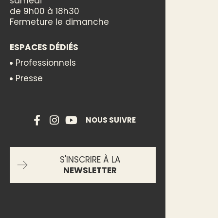
RESTEZ CONNECTÉS À
LA DOMITIENNE
OFFICE DE TOURISME LA
DOMITIENNE
Maison du Malpas
Route de l'Oppidum
34440 Colombiers
+33(0)4 67 32 88 77
Nous envoyer un mail
HORAIRES D'OUVERTURE
Ouvert au public du lundi au
samedi
de 9h00 à 18h30
Fermeture le dimanche
ESPACES DÉDIÉS