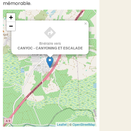
mémorable.
+
×
−
Itinéraire vers
CANYOC - CANYONING ET ESCALADE
Leaflet
| ©
OpenStreetMap