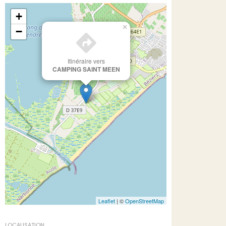
+
×
−
Itinéraire vers
CAMPING SAINT MEEN
Leaflet
| ©
OpenStreetMap
LOCALISATION