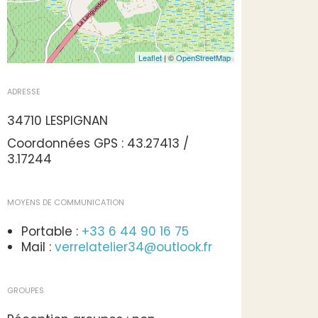
Leaflet
| ©
OpenStreetMap
ADRESSE
34710 LESPIGNAN
Coordonnées GPS : 43.27413 /
3.17244
MOYENS DE COMMUNICATION
Portable :
+33 6 44 90 16 75
Mail :
verrelatelier34@outlook.fr
GROUPES