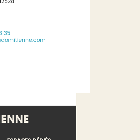
.12828
3 35
adomitienne.com
IENNE