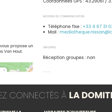
Coordonnées GPS : 43.29061 / 3
MOYENS DE COMMUNICATION
Téléphone fixe :
+33 4 67 31 0
Mail :
mediatheque.nissan@l
 vous propose un
GROUPES
ies Van Hout.
Réception groupes : non
×
TYPES
Evènement jeune public
Stage / Atelier
S
TEZ CONNECTÉS À
LA DOMIT
THÈMES