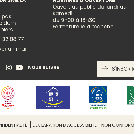
URISME LA
HORAIRES D'OUVERTURE
Arts divers
Ouvert au public du lundi au
samedi
lpas
de 9h00 à 18h30
CATÉGORIES
ppidum
Fermeture le dimanche
biers
Culturelle
 32 88 77
er un mail
ENTRÉE LIBRE
Leaflet
| ©
OpenStreetMap
oui
NOUS SUIVRE
S'INSCRI
RÉSERVATION OBLIGATOIRE
oui
FIDENTIALITÉ
DÉCLARATION D’ACCESSIBILITÉ - NON CONFOR