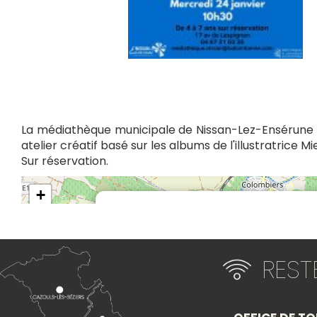
La médiathèque municipale de Nissan-Lez-Ensérune
atelier créatif basé sur les albums de l'illustratrice M
Sur réservation.
+
−
Itinéraire vers
ATELIER CRÉATIF À PARTIR DES ALBUMS DE MIE
RES
VAN HOUT