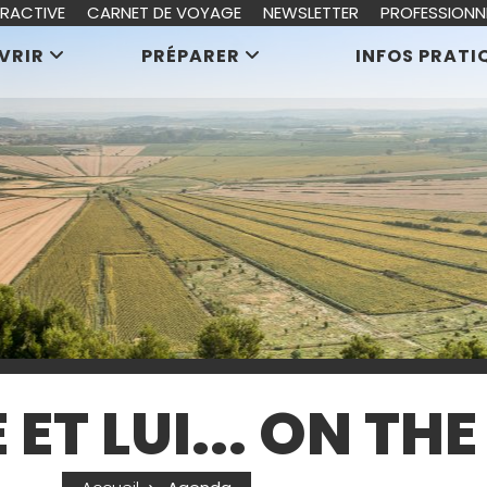
ERACTIVE
CARNET DE VOYAGE
NEWSLETTER
PROFESSIONN
VRIR
PRÉPARER
INFOS PRATI
ET LUI... ON TH