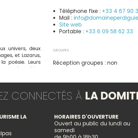
Téléphone fixe :
+33 4 67 90 
Mail :
info@domaineperdiguier
Site web
Portable :
+33 6 09 58 62 33
eux univers, deux
GROUPES
mages, et Lazarus,
la poésie. Leurs
Réception groupes : non
 approches bien
ntuition, pose un
ge contemplatif,
TYPES
ons plus sombres,
TEZ CONNECTÉS À
LA DOMIT
Exposition
THÈMES
n-Louis Cavriani,
URISME LA
HORAIRES D'OUVERTURE
ean-Louis Cavriani
Ouvert au public du lundi au
Arts divers
brute, jusqu'à en
samedi
Dessin
lpas
organiques, où la
de 9h00 à 18h30