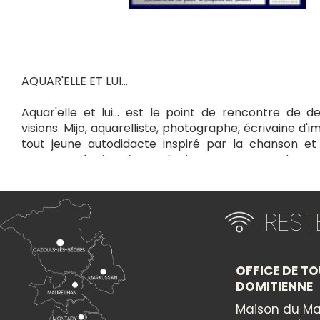
AQUAR'ELLE ET LUI...
Aquar'elle et lui... est le point de rencontre de d
visions. Mijo, aquarelliste, photographe, écrivaine d'i
tout jeune autodidacte inspiré par la chanson et 
œuvres, réunies à Perdiguier, proposent deux
distinctes d'une même matière. Mijo, guidée par son i
doux regard sur le monde, nous invitant à un voya
quand Lazarus explore ses tréfonds dans des variati
RES
où le mouvement, d'un trait vif, déchire les silences.
ON THE ROCKS...
La densité de la pierre, avec les sculptures de Jea
OFFICE DE TO
vient parfaire ce cocktail artistique. Autodidacte, J
DOMITIENNE
sculpte sans modèles, directement dans la matière 
Maison du Ma
révéler toute l'élégance, dans des formes fluides et 