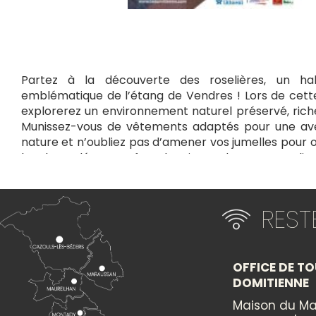
Partez à la découverte des roselières, un ha
emblématique de l’étang de Vendres ! Lors de cette
explorerez un environnement naturel préservé, riche
Munissez-vous de vêtements adaptés pour une ave
nature et n’oubliez pas d’amener vos jumelles pour 
locale. Le départ se fera depuis Vendres, avec un li
précisé lors de l’inscription. Ne manquez pas cette 
une expérience immersive au cœur de la nature !
RES
+
×
−
OFFICE DE TO
DOMITIENNE
Itinéraire vers
ANIMATION ROSELIÉRES
Maison du Ma