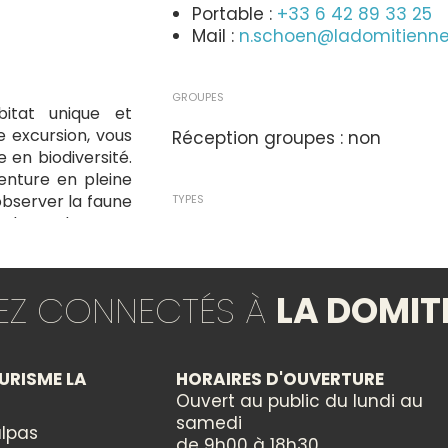
Portable :
+33 6 42 89 33 25
Mail :
n.schoen@ladomitienn
GROUPES
bitat unique et
 excursion, vous
Réception groupes : non
 en biodiversité.
nture en pleine
observer la faune
TYPES
eu de rendez-vous
Animation locale
occasion de vivre
TEZ CONNECTÉS À
LA DOMIT
THÈMES
Activités de Pleine Nature
URISME LA
HORAIRES D'OUVERTURE
Ouvert au public du lundi au
CATÉGORIES
samedi
lpas
Nature et détente
de 9h00 à 18h30