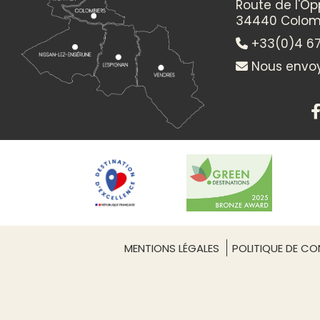
Route de l'O
34440 Colom
+33(0)4 67
Nous envoy
MENTIONS LÉGALES
POLITIQUE DE CON