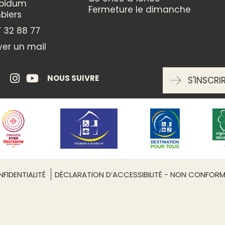
ppidum
Fermeture le dimanche
biers
ENTRÉE LIBRE
 32 88 77
er un mail
oui
NOUS SUIVRE
S'INSCRI
RÉSERVATION OBLIGATOIRE
oui
Leaflet
| ©
OpenStreetMap
FIDENTIALITÉ
DÉCLARATION D’ACCESSIBILITÉ - NON CONFOR