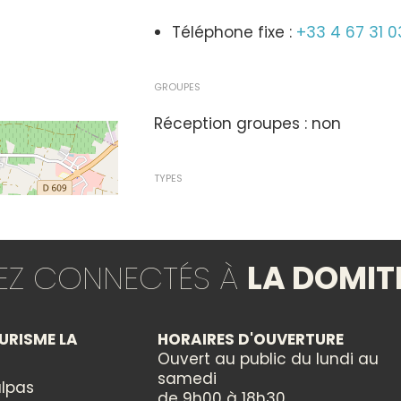
Téléphone fixe :
+33 4 67 31 0
GROUPES
Réception groupes : non
TYPES
Animation locale
Concert
TEZ CONNECTÉS À
LA DOMIT
THÈMES
Musique
URISME LA
HORAIRES D'OUVERTURE
Ouvert au public du lundi au
samedi
CATÉGORIES
lpas
de 9h00 à 18h30