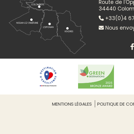
Route de l'O
34440 Colom
+33(0)4 67
Nous envoy
MENTIONS LÉGALES
POLITIQUE DE CON