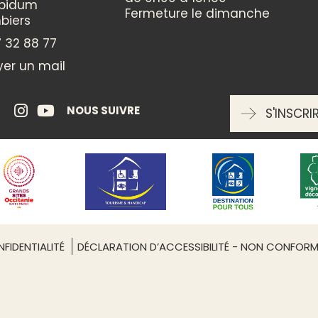
ppidum
Culturelle
Fermeture le dimanche
biers
 32 88 77
Leaflet
| ©
OpenStreetMap
ENTRÉE LIBRE
er un mail
oui
NOUS SUIVRE
S'INSCRI
RÉSERVATION OBLIGATOIRE
oui
FIDENTIALITÉ
DÉCLARATION D’ACCESSIBILITÉ - NON CONFOR